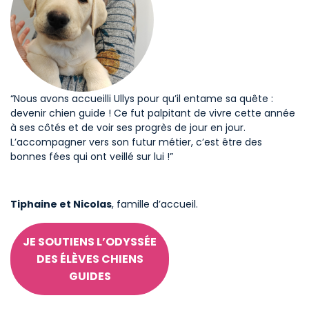
“Nous avons accueilli Ullys pour qu’il entame sa quête :
“T
devenir chien guide ! Ce fut palpitant de vivre cette année
de
ce
à ses côtés et de voir ses progrès de jour en jour.
tr
L’accompagner vers son futur métier, c’est être des
fa
bonnes fées qui ont veillé sur lui !”
au
Tiphaine et Nicolas
, famille d’accueil.
C
JE SOUTIENS L’ODYSSÉE
DES ÉLÈVES CHIENS
GUIDES