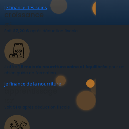
Je finance des soins
croissance
€
80
Soit
27,20 €
après déduction fiscale
J’offre
1,5 mois de nourriture saine et équilibrée
pour un
chien guide en formation.
je finance de la nourriture
apprentissage
€
150
Soit
51 €
après déduction fiscale