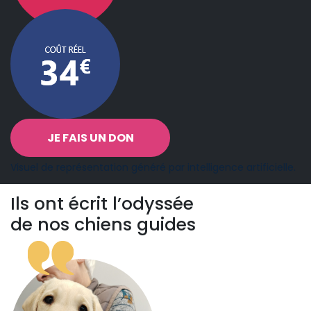
JE FAIS UN DON
Visuel de représentation généré par intelligence artificielle.
Ils ont écrit
l’odyssée
I
de nos chiens guides
d