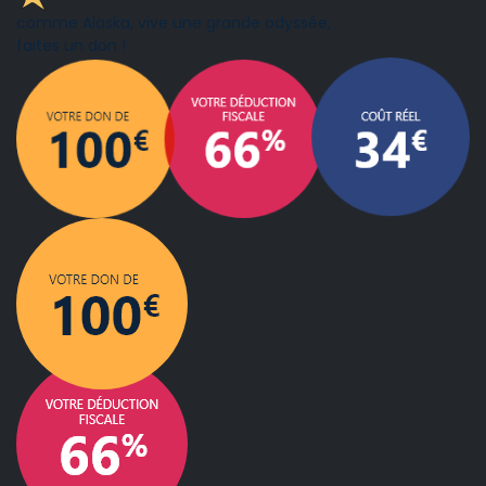
comme Alaska, vive une grande odyssée,
faites un don !