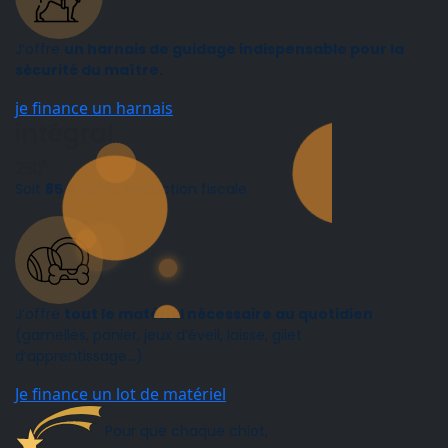
J’offre
un harnais de guidage indispensable pour la
sécurité du maître.
je finance un harnais
intégral
€
250
Soit
85 €
après déduction fiscale
J’offre
tout le matériel nécessaire au quotidien
(gamelles, panier, jeux d’éveil, laisse, gilet
d’apprentissage…).
Je finance un lot de matériel
Pour que chaque chiot,