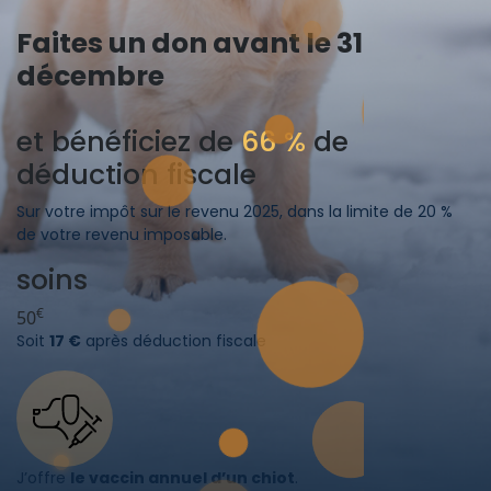
Faites un don avant le 31
décembre
et bénéficiez de
66 %
de
déduction fiscale
Sur votre impôt sur le revenu 2025, dans la limite de 20 %
de votre revenu imposable.
soins
€
50
Soit
17 €
après déduction fiscale
J’offre
le vaccin annuel d’un chiot
.